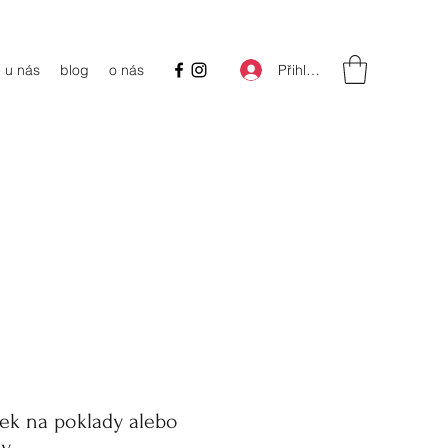
Přihlásit se
 u nás
blog
o nás
k na poklady alebo
ky