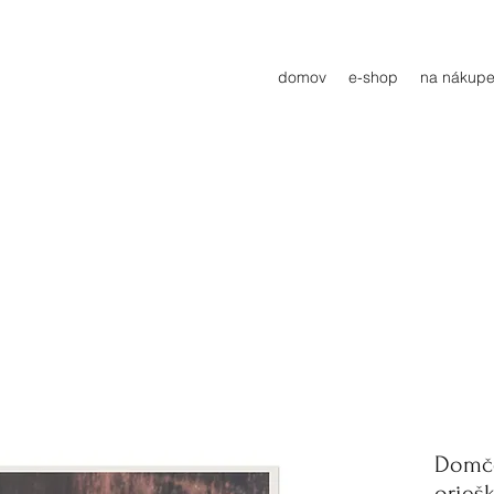
domov
e-shop
na nákupe
Domče
orieš