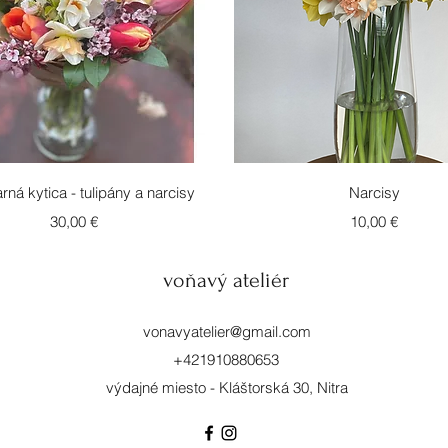
Rychlý náhled
Rychlý náhled
arná kytica - tulipány a narcisy
Narcisy
Cena
Cena
30,00 €
10,00 €
voňavý ateliér
vonavyatelier@gmail.com
+421910880653
výdajné miesto - Kláštorská 30, Nitra