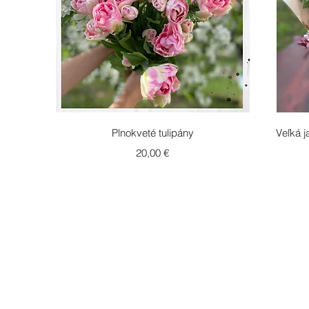
Rychlý náhled
Plnokveté tulipány
Veľká j
Cena
20,00 €