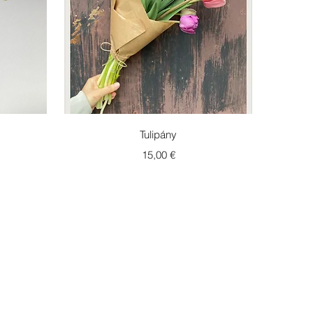
Rychlý náhled
Tulipány
Cena
15,00 €