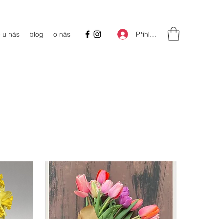
Přihlásit se
 u nás
blog
o nás