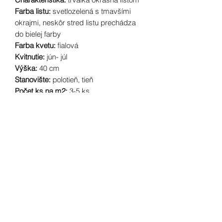
Farba listu:
svetlozelená s tmavšími
okrajmi, neskôr stred listu prechádza
do bielej farby
Farba kvetu:
fialová
Kvitnutie:
jún- júl
Výška:
40 cm
Stanovište:
polotieň, tieň
Počet ks na m2:
3-5 ks
Nároky na vodu:
vysoké
Pôda:
vlhká, priepustná
voňavý ateliér
vonavyatelier@gmail.com