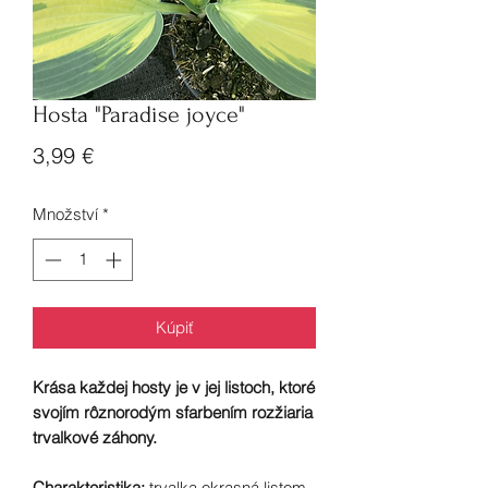
Hosta "Paradise joyce"
Cena
3,99 €
Množství
*
Kúpiť
Krása každej hosty je v jej listoch, ktoré
svojím rôznorodým sfarbením rozžiaria
trvalkové záhony.
Charakteristika:
trvalka okrasná listom