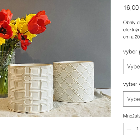
16,00
Obaly d
efektný
cm a 20
vyber 
Vyber
vyber 
Vyber
Množstv