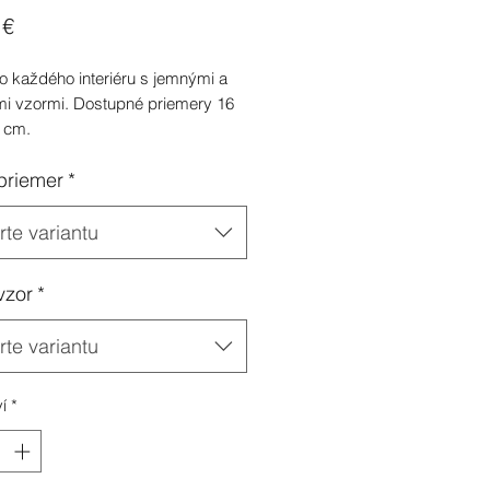
Cena
 €
o každého interiéru s jemnými a
mi vzormi. Dostupné priemery 16
 cm.
priemer
*
te variantu
vzor
*
te variantu
í
*