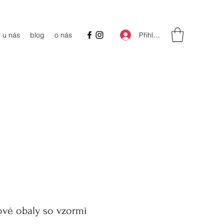
Přihlásit se
 u nás
blog
o nás
vé obaly so vzormi