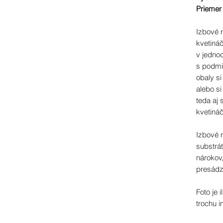
Priemer
Izbové 
kvetináč
v jedno
s podmi
obaly s
alebo si
teda aj
kvetiná
Izbové r
substrá
nárokov,
presádz
Foto je 
trochu i