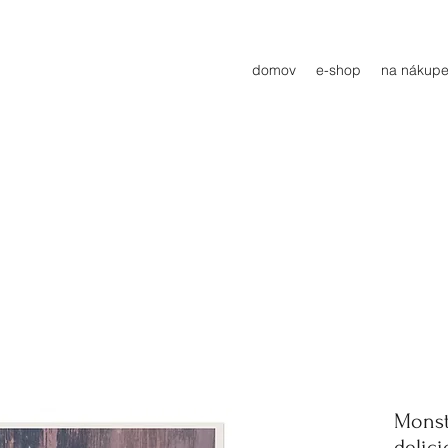
domov
e-shop
na nákupe
Monst
delici