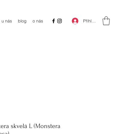
Přihlásit se
 u nás
blog
o nás
era skvelá L (Monstera
osa)