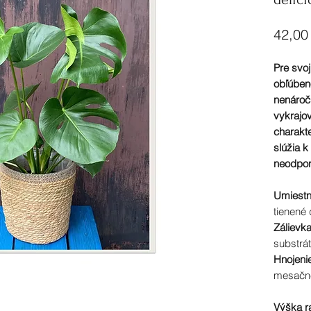
42,00
Pre svo
obľúbeno
nenároč
vykrajov
charakte
slúžia k
neodporú
Umiestn
tienené 
Zálievk
substrá
Hnojenie
mesačn
Výška ra