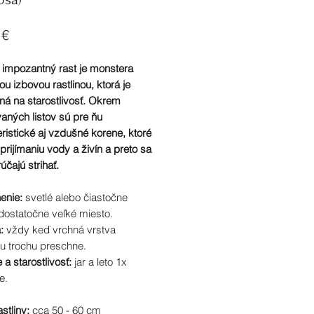
Cena
 €
j impozantný rast je monstera
u izbovou rastlinou, ktorá je
ná na starostlivosť. Okrem
aných listov sú pre ňu
ristické aj vzdušné korene, ktoré
 prijímaniu vody a živín a preto sa
čajú strihať.
enie:
svetlé alebo čiastočne
dostatočne veľké miesto.
a:
vždy keď vrchná vrstva
tu trochu preschne.
 a starostlivosť:
jar a leto 1x
e.
stliny:
cca 50 - 60 cm