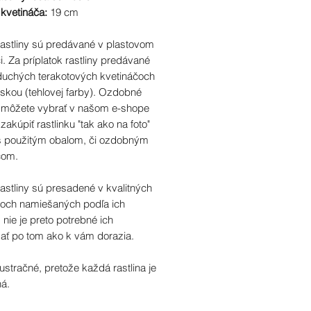
 kvetináča:
19 cm
rastliny sú predávané v plastovom
i. Za príplatok rastliny predávané
duchých terakotových kvetináčoch
skou (tehlovej farby). Ozdobné
i môžete vybrať v našom e-shope
 zakúpiť rastlinku "tak ako na foto"
 s použitým obalom, či ozdobným
čom.
astliny sú presadené v kvalitných
toch namiešaných podľa ich
 nie je preto potrebné ich
ať po tom ako k vám dorazia.
ilustračné, pretože každá rastlina je
ná.