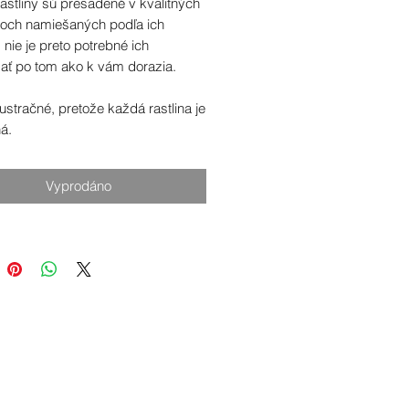
astliny sú presadené v kvalitných
toch namiešaných podľa ich
 nie je preto potrebné ich
ať po tom ako k vám dorazia.
ilustračné, pretože každá rastlina je
á.
Vyprodáno