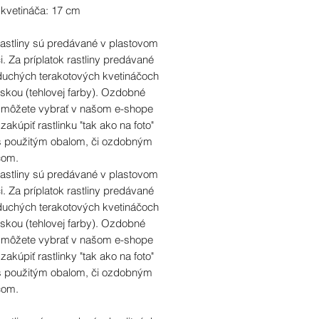
 kvetináča: 17 cm
rastliny sú predávané v plastovom
i. Za príplatok rastliny predávané
duchých terakotových kvetináčoch
skou (tehlovej farby). Ozdobné
i môžete vybrať v našom e-shope
 zakúpiť rastlinku "tak ako na foto"
 s použitým obalom, či ozdobným
čom.
rastliny sú predávané v plastovom
i. Za príplatok rastliny predávané
duchých terakotových kvetináčoch
skou (tehlovej farby). Ozdobné
i môžete vybrať v našom e-shope
 zakúpiť rastlinky "tak ako na foto"
 s použitým obalom, či ozdobným
čom.