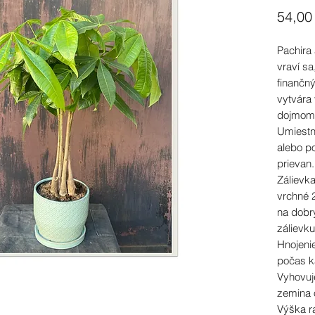
54,00
Pachira
vraví sa
finančn
vytvára 
dojmom
Umiestn
alebo po
prievan.
Zálievka
vrchné 
na dobr
zálievk
Hnojenie 
počas k
Vyhovuje
zemina 
Výška ra