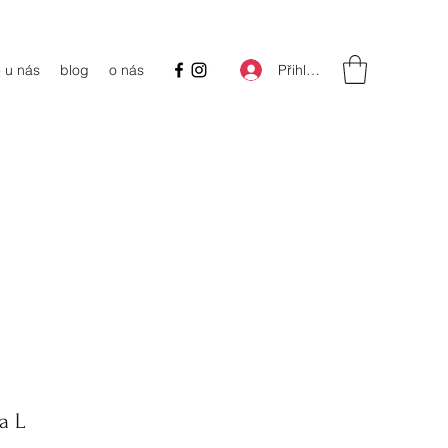
Přihlásit se
 u nás
blog
o nás
a L