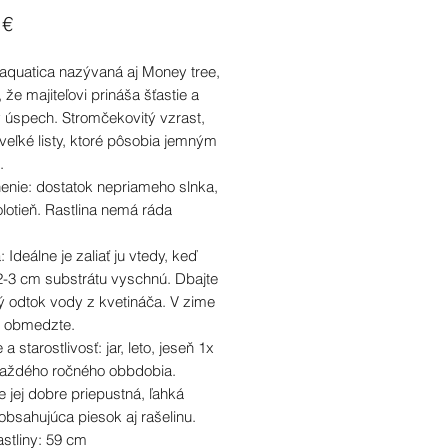
Cena
 €
 aquatica nazývaná aj Money tree,
, že majiteľovi prináša šťastie a
ý úspech. Stromčekovitý vzrast,
veľké listy, ktoré pôsobia jemným
.
enie: dostatok nepriameho slnka,
lotieň. Rastlina nemá ráda
: Ideálne je zaliať ju vtedy, keď
2-3 cm substrátu vyschnú. Dbajte
ý odtok vody z kvetináča. V zime
u obmedzte.
a starostlivosť: jar, leto, jeseň 1x
aždého ročného obbdobia.
 jej dobre priepustná, ľahká
obsahujúca piesok aj rašelinu.
stliny: 59 cm