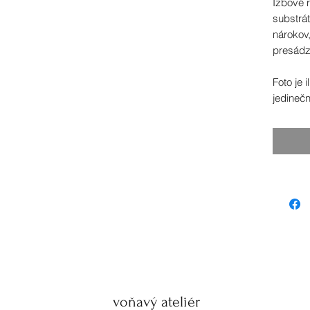
Izbové r
substrá
nárokov,
presádz
Foto je 
jedinečn
voňavý ateliér