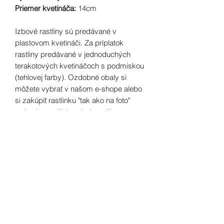
Priemer kvetináča:
14cm
Izbové rastliny sú predávané v
plastovom kvetináči. Za príplatok
rastliny predávané v jednoduchých
terakotových kvetináčoch s podmiskou
(tehlovej farby). Ozdobné obaly si
môžete vybrať v našom e-shope alebo
si zakúpiť rastlinku "tak ako na foto"
teda aj s použitým obalom, či
ozdobným kvetináčom.
Izbové rastliny sú presadené v
kvalitných substrátoch namiešaných
podľa ich nárokov, nie je preto potrebné
ich presádzať po tom ako k vám
dorazia.
Foto je ilustračné, pretože každá