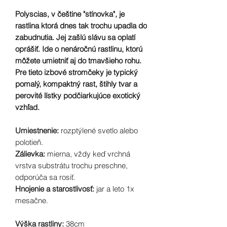
Polyscias, v češtine "stínovka", je
rastlina ktorá dnes tak trochu upadla do
zabudnutia. Jej zašlú slávu sa oplatí
oprášiť. Ide o nenáročnú rastlinu, ktorú
môžete umietniť aj do tmavšieho rohu.
Pre tieto izbové stromčeky je typický
pomalý, kompaktný rast, štihly tvar a
perovité lístky podčiarkujúce exotický
vzhľad.
Umiestnenie:
rozptýlené svetlo alebo
polotieň.
Zálievka:
mierna, vždy keď vrchná
vrstva substrátu trochu preschne,
odporúča sa rosiť.
Hnojenie a starostlivosť:
jar a leto 1x
mesačne.
Výška rastliny:
38cm